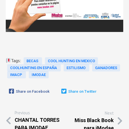
Tags:
BECAS
COOL HUNTING EN MEXICO
COOLHUNTING EN ESPAÑA
ESTILISMO
GANADORES
IMACP
IMODAE
Share on Facebook
Share on Twitter
Previous
Next
CHANTAL TORRES
Miss Black Book
PARA IMODAE
para iModae