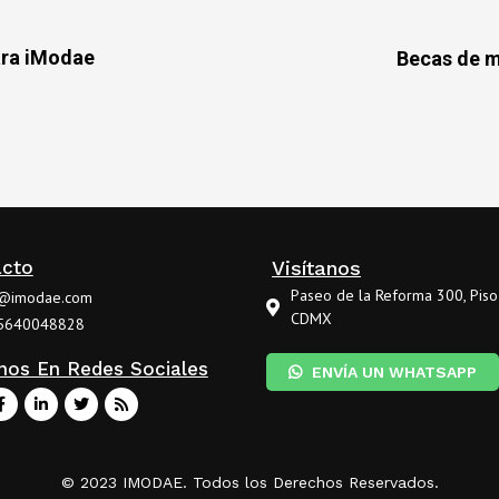
ara iModae
Becas de m
acto
Visítanos
Paseo de la Reforma 300, Piso
o@imodae.com
CDMX
5640048828
nos En Redes Sociales
ENVÍA UN WHATSAPP
© 2023 IMODAE. Todos los Derechos Reservados.