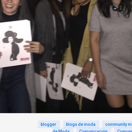
blogger
blogs de moda
community m
de Moda
Comunicación
Comuni