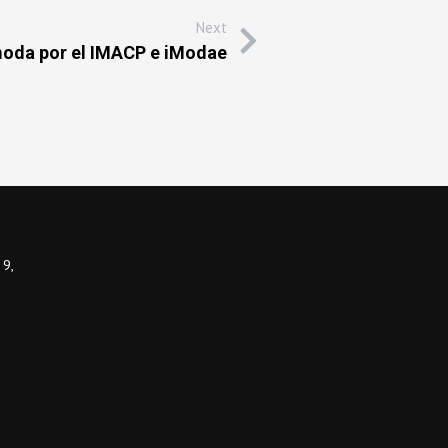
Next
oda por el IMACP e iModae
 9,