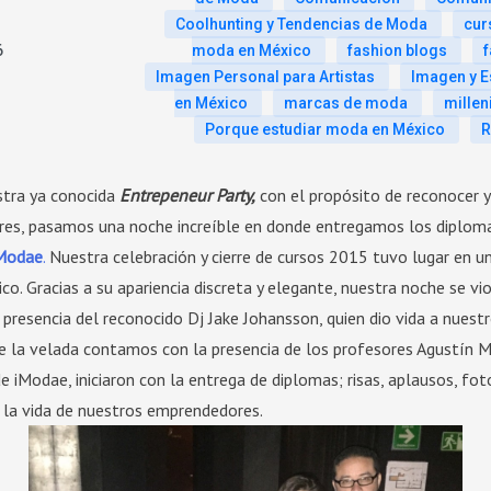
Coolhunting y Tendencias de Moda
cur
6
moda en México
fashion blogs
f
Imagen Personal para Artistas
Imagen y E
en México
marcas de moda
millen
Porque estudiar moda en México
R
tra ya conocida
Entrepeneur Party,
con el propósito de reconocer y
s, pasamos una noche increíble en donde entregamos los diploma
Modae
.
Nuestra celebración y cierre de cursos 2015 tuvo lugar en u
co. Gracias a su apariencia discreta y elegante, nuestra noche se v
resencia del reconocido Dj Jake Johansson, quien dio vida a nuest
e la velada contamos con la presencia de los profesores Agustín M
 de iModae, iniciaron con la entrega de diplomas; risas, aplausos, 
 la vida de nuestros emprendedores.