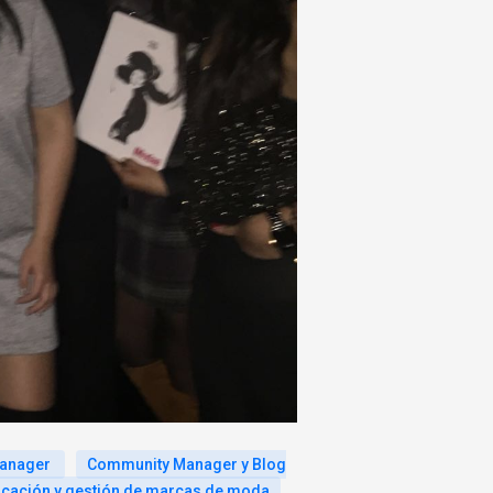
anager
Community Manager y Blog
cación y gestión de marcas de moda