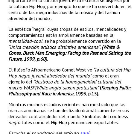
importante en la cultura joven. Esta estética se dispersa por
la cultura Hip Hop, por ejemplo lo que se ha convertido en “el
centro de las mega industrias de la música y del fashion
alrededor del mundo”.
La estética “negra” cuyas tropas de estilos, mentalidades y
comportamientos están ampliamente basadas en la
mentalidad-cool
, se ha probablemente convertido en la
“única creación artística distintiva americana”
.
(White &
Cones, Black Man Emerging: Facing the Past and Seizing the
Future, 1999, p.60).
El filósofo Afroamericano Cornel West ve
“la cultura del Hip
Hop negro juvenil alrededor del mundo”
como el gran
ejemplo del
“destrozo de la homogeneidad cultural del
macho WASP(White anglo-saxon protestant”
(
Keeping Faith:
Philosophy and Race in America
, 1993, p.15).
Mientras muchos estudios recientes han mostrado que las
marcas americanas se han deslizado dramáticamente en sus
derivados cool alrededor del mundo. Símbolos del coolness
negro
tales como el Hip Hop permanecen exportables.
Escucha el soundtrack del artículo
aquí