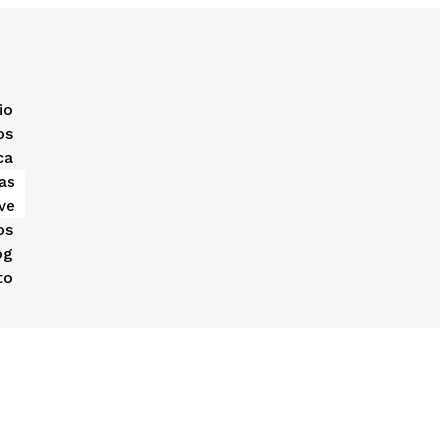
io
os
ca
as
ve
os
og
to