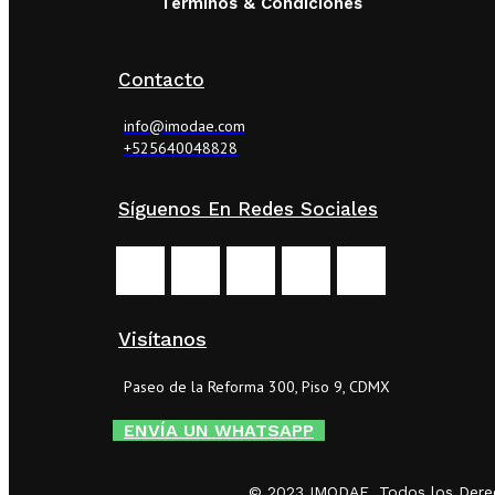
Términos & Condiciones
Contacto
info@imodae.com
+525640048828
Síguenos En Redes Sociales
Visítanos
Paseo de la Reforma 300, Piso 9, CDMX
ENVÍA UN WHATSAPP
© 2023 IMODAE. Todos los Dere