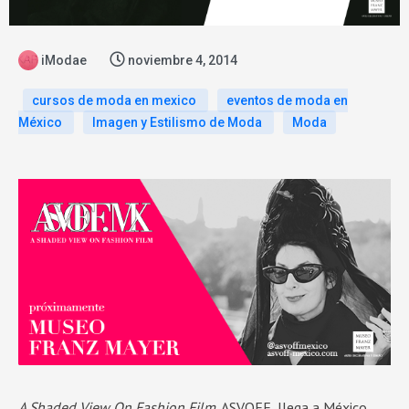
iModae
noviembre 4, 2014
cursos de moda en mexico
eventos de moda en
México
Imagen y Estilismo de Moda
Moda
A Shaded View On Fashion Film
, ASVOFF, llega a México