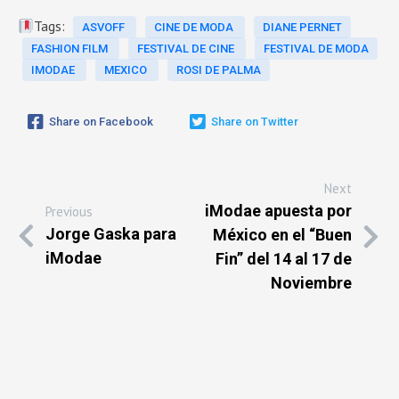
Tags:
ASVOFF
CINE DE MODA
DIANE PERNET
FASHION FILM
FESTIVAL DE CINE
FESTIVAL DE MODA
IMODAE
MEXICO
ROSI DE PALMA
Share on Facebook
Share on Twitter
Next
iModae apuesta por
Previous
Jorge Gaska para
México en el “Buen
iModae
Fin” del 14 al 17 de
Noviembre